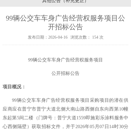
其他公告（补充更正）
99辆公交车车身广告经营权服务项目公
开招标公告
发布日期：2026-04-16
浏览次数：
154
次
99辆公交车车身广告经营权服务项目
公开招标公告
项目概况
：
9
9辆公交车车身广告经营权服务项目采购项目
的潜在
供
应商
应在
普宁市普宁大道北侧大南山路西侧自东向西第
10幢
东起第5间二楼（门牌号：普宁大道1559即施彩乐涂料服务中
心西侧隔壁）
获取
招标文件
，并于
2026年
05
月
07
日
14
时
30分