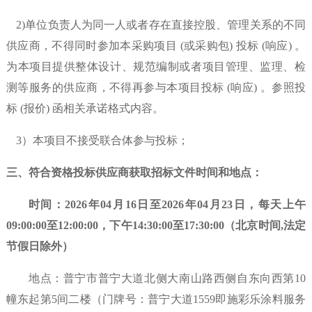
2)单位负责人为同一人或者存在直接控股、管理关系的不同
供应商，不得同时参加本采购项目 (或采购包) 投标 (响应) 。
为本项目提供整体设计、规范编制或者项目管理、监理、检
测等服务的供应商，不得再参与本项目投标 (响应) 。参照投
标 (报价) 函相关承诺格式内容。
3）
本项目不接受联合体参与
投标
；
三、
符合资格投标供应商
获取
招标
文件
时间和地点：
时间：
2026年
04
月
16
日
至
2026年
04
月
23
日
，每天上午
09:00:00至12:00:00，下午14:30:00至17:30:00（北京时间,法定
节假日除外）
地点：
普宁市普宁大道北侧大南山路西侧自东向西第
10
幢东起第5间二楼（门牌号：普宁大道1559即施彩乐涂料服务