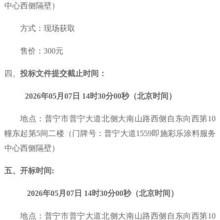
中心西侧隔壁）
方式：现场获取
售价：300元
四、
投标文件
提交
截止时间：
2026年
05
月
07
日
14
时
30分00秒（北京时间）
地点：
普宁市普宁大道北侧大南山路西侧自东向西第
10
幢东起第5间二楼（门牌号：普宁大道1559即施彩乐涂料服务
中心西侧隔壁）
五、
开标
时间
:
2026年
05
月
07
日
14
时
30分00秒（北京时间）
地点：普宁市普宁大道北
侧大南山路西侧自东向西第
10