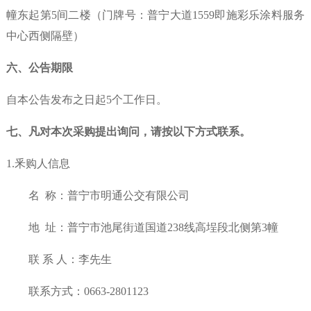
幢东起第5间二楼（门牌号：普宁大道1559即施彩乐涂料服务
中心西侧隔壁）
六
、
公告期限
自本公告发布之日起
5
个工作日。
七
、凡对本次采购提出询问，请按以下方式联系。
1.釆购人信息
名
称：
普宁市明通公交有限公司
地
址：
普宁市池尾街道国道
238线高埕段北侧第3幢
联 系 人：李先生
联系方式：
0663-2801123